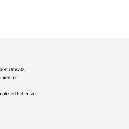
nden Umsatz,
niert mit
liziert helfen zu