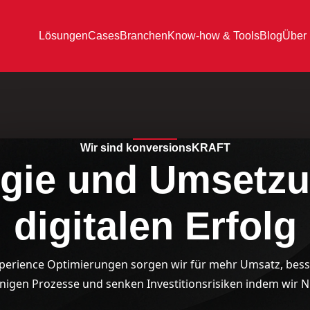
Lösungen
Cases
Branchen
Know-how & Tools
Blog
Über
Wir sind konversionsKRAFT
egie und Umsetzu
digitalen Erfolg
erience Optimierungen sorgen wir für mehr Umsatz, besser
nigen Prozesse und senken Investitionsrisiken indem wir N