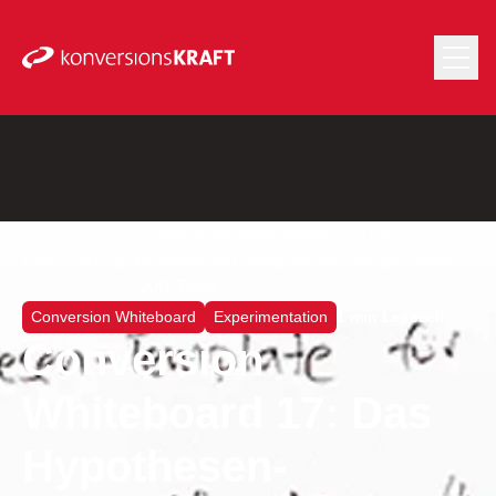
Conversion Whiteboard 17: Das
Home
Blog
Hypothesen-Template für erfolgreichere
A/B-Tests
Conversion Whiteboard
Experimentation
1 min Lesezeit
Conversion
Whiteboard 17: Das
Hypothesen-