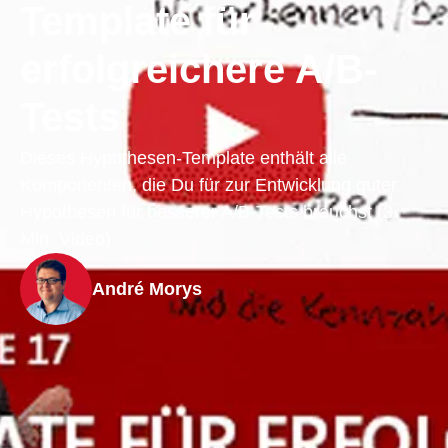
Template für
erfolgreichere A/B-
Tests
Dieses Hypothesen-Template enthält alle
Komponenten, die Du für zur Entwicklung guter
Hypothesen für besserer A/B-Tests brauchst (3
Min. Video).
André Morys