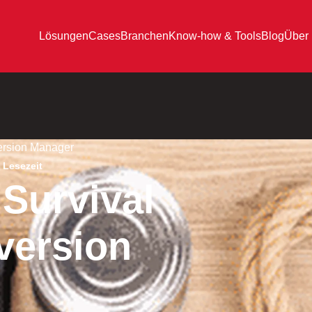
Lösungen
Cases
Branchen
Know-how & Tools
Blog
Über
version Manager
 Lesezeit
 Survival
version