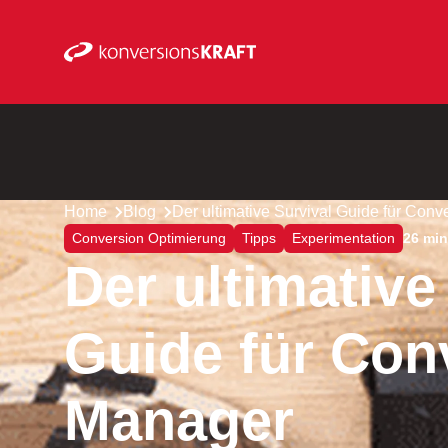
Home
Blog
Der ultimative Survival Guide für Con
Conversion Optimierung
Tipps
Experimentation
26 min
Der ultimative
Guide für Con
Manager