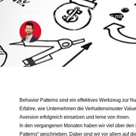
Wie der Einsatz von Behavior Patterns im Praxis
möglich ist, zeigen diese Unternehmen mit kreat
Patrick Weisbecker
Behavior Patterns sind ein effektives Werkzeug zur N
Erfahre, wie Unternehmen die Verhaltensmuster Value,
Aversion erfolgreich einsetzen und lerne von ihnen.
In den vergangenen Monaten haben wir viel über den E
Patterns“ geschrieben. Dabei sind wir vor allem auf di