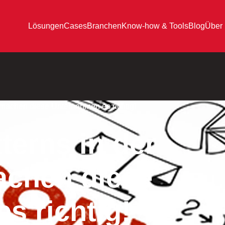
Lösungen
Cases
Branchen
Know-how & Tools
Blog
Über
o machen diese Unternehmen es richtig!
terns in der
achen diese
s richtig!