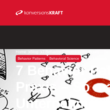
Home
Blog
7 Behavior Patterns in der Praxis – S
Behavior Patterns
Behavioral Science
11 min Lesezeit
7 Behavior Pat
Praxis – So m
Unternehmen e