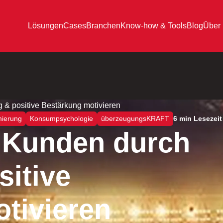
Lösungen
Cases
Branchen
Know-how & Tools
Blog
Über
& positive Bestärkung motivieren
mierung
Konsumpsychologie
überzeugungsKRAFT
6 min Lesezeit
 Kunden durch
sitive
tivieren