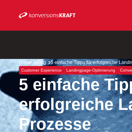
Home
Blog
5 einfache Tipps für erfolgreiche Lan
Customer Experience
Landingpage-Optimierung
Conver
5 einfache Tip
erfolgreiche 
Prozesse