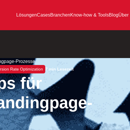
Lösungen
Cases
Branchen
Know-how & Tools
Blog
Über
dingpage-Prozesse
sion Rate Optimization
7 min Lesezeit
ps für
Landingpage-