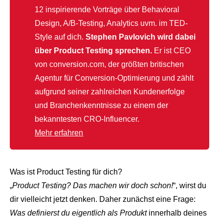
12 inspirierende Vorträge über Behavioral
Design, A/B-Testing, Analytics uvm. im TED-
Style auf dich.
Stephen Pavlovich wird dabei
über Product Testing sprechen.
Er ist CEO
von conversion.com, der größten britischen
Agentur für Conversion-Optimierung und zählt
aufgrund seiner zahlreichen Kundenerfolge
und Branchenkenntnisse zu einem der
bekanntesten CRO-Influencer.
Mehr erfahren
Was ist Product Testing für dich?
„
Product Testing? Das machen wir doch schon!
“, wirst du
dir vielleicht jetzt denken. Daher zunächst eine Frage:
Was definierst du eigentlich als Produkt
innerhalb deines