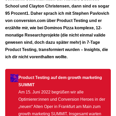
School und Clayton Christensen, dann sind es sogar
95 Prozent1. Daher sprach ich mit Stephen Pavlovich
von conversion.com über Product Testing und er
erzählte mir, wie bei Dominos Pizza komplexe, 12-
monatige Researchprojekte (die nicht einmal valide
gewesen sind, doch dazu später mehr) in 7-Tage
Product Testing, transformiert wurden – Insights, die
ich dir nicht vorenthalten wollte.
Product Testing auf dem growth marketing
SUMMIT
Am 15. Juni 2022 begrüßen wir alle
Optimierer:innen und Conversion Heroes in der
„neuen“ Alten Oper in Frankfurt am Main zum
growth marketing SUMMIT. Insgesamt warten