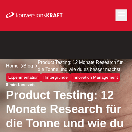
Product Testing: 12 Monate Research für
Home
Blog
die Tonne und wie du es besser machst
Experimentation
Hintergründe
Innovation Management
8 min Lesezeit
Product Testing: 12
Monate Research für
die Tonne und wie du