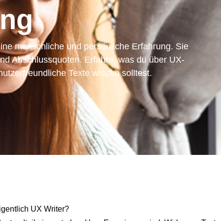
ing
ine menschliche und persönliche Erfahrung. Sie
 und Abschlussquoten. Erfahre, was du über UX-
utzerfreundliche Texte wissen solltest.
entlich UX Writer?