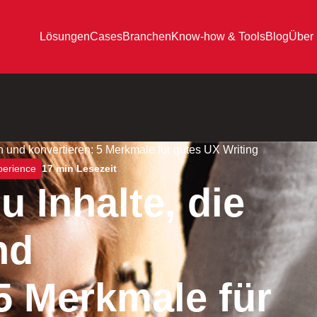
Lösungen
Cases
Branchen
Know-how & Tools
Blog
Über
n und konvertieren: 5 Merkmale für gutes UX Writing
perience
17 min Lesezeit
u Inhalte, die
nd
5 Merkmale für