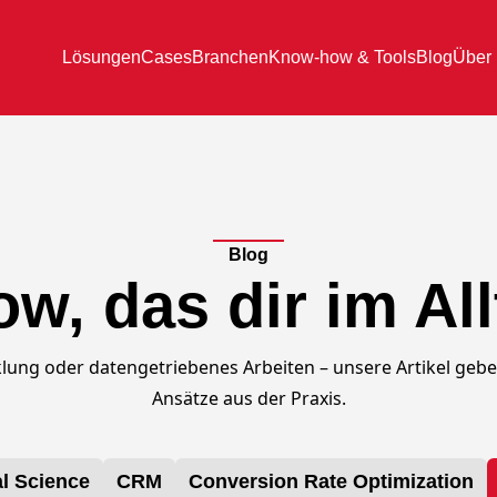
Lösungen
Cases
Branchen
Know-how & Tools
Blog
Über
Blog
, das dir im Allt
lung oder datengetriebenes Arbeiten – unsere Artikel gebe
Ansätze aus der Praxis.
l Science
CRM
Conversion Rate Optimization